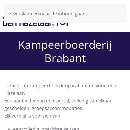
Overslaan en naar de inhoud gaan
Kampeerboerderij
Brabant
U zocht op kampeerboerderij brabant en vond den
Hazelaar.
Een aanbieder van een viertal, volledig van elkaar
gescheiden, groepsaccommodaties.
Elk verblijf is voorzien van:
een volledig ingerichte keuken.