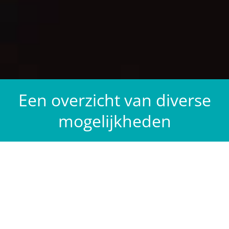
Een overzicht van diverse
mogelijkheden
Pretparken
De Efteling (op 50 km)
Bobbejaanland (op 40 km)